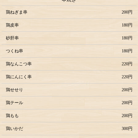
鶏ねぎま串
200円
鶏皮串
180円
砂肝串
180円
つくね串
180円
鶏なんこつ串
220円
鶏にんにく串
220円
鶏せせり
200円
鶏テール
200円
鶏もも
200円
鶏いかだ
300円